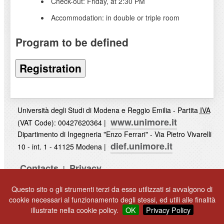
Check-out: Friday, at 2:30 PM
Accommodation: in double or triple room
Program to be defined
Registration
Università degli Studi di Modena e Reggio Emilia - Partita
IVA
www.unimore.it
(VAT Code): 00427620364 |
Dipartimento di Ingegneria "Enzo Ferrari" - Via Pietro Vivarelli
dief.unimore.it
10 - int. 1 - 41125 Modena |
Contacts
Privacy
|
Questo sito o gli strumenti terzi da esso utilizzati si avvalgono di
UNIMORE
© 2017
cookie necessari al funzionamento degli stessi, ed utili alle finalità
illustrate nella cookie policy.
OK
Privacy Policy